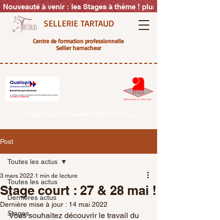
Nouveauté à venir : les Stages à thème ! plus d'info très vite s
SELLERIE TARTAUD
Centre de formation professionnelle
Sellier harnacheur
* Stages courts : nouvelles dates ! c'est
ici
Post
Toutes les actus
3 mars 2022
1 min de lecture
Toutes les actus
Stage court : 27 & 28 mai !
Dernières actus
Dernière mise à jour :
14 mai 2022
Stages
Vous souhaitez découvrir le travail du 