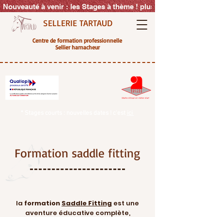
Nouveauté à venir : les Stages à thème ! plus d'info très vite s
SELLERIE TARTAUD
Centre de formation professionnelle
Sellier harnacheur
* Stages courts : nouvelles dates ! c'est
ici
Formation saddle fitting
la
formation
Saddle Fitting
est une
aventure éducative complète,